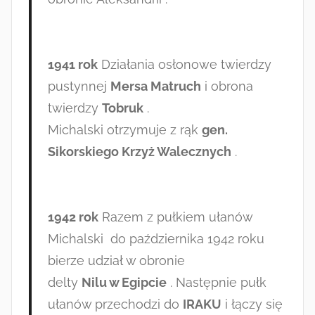
1941 rok
Działania osłonowe twierdzy
pustynnej
Mersa Matruch
i obrona
twierdzy
Tobruk
.
Michalski otrzymuje z rąk
gen.
Sikorskiego Krzyż Walecznych
.
1942 rok
Razem z pułkiem ułanów
Michalski do października 1942 roku
bierze udział w obronie
delty
Nilu w Egipcie
. Następnie pułk
ułanów przechodzi do
IRAKU
i łączy się