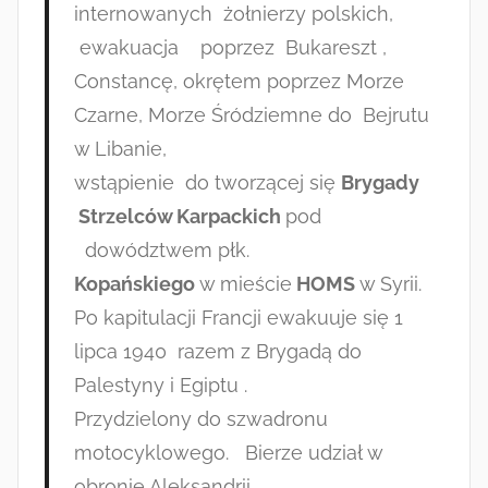
internowanych żołnierzy polskich,
ewakuacja poprzez Bukareszt ,
Constancę, okrętem poprzez Morze
Czarne, Morze Śródziemne do Bejrutu
w Libanie,
wstąpienie do tworzącej się
Brygady
Strzelców Karpackich
pod
dowództwem płk.
Kopańskiego
w mieście
HOMS
w Syrii.
Po kapitulacji Francji ewakuuje się 1
lipca 1940 razem z Brygadą do
Palestyny i Egiptu .
Przydzielony do szwadronu
motocyklowego. Bierze udział w
obronie Aleksandrii .