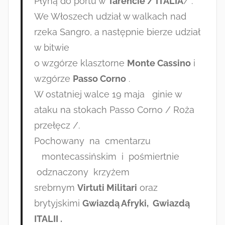
Płyną do portu w
Tarencie / ITALIA
/ .
We Włoszech udział w walkach nad
rzeka Sangro, a następnie bierze udział
w bitwie
o wzgórze klasztorne
Monte Cassino
i
wzgórze
Passo Corno
.
W ostatniej walce 19 maja ginie w
ataku na stokach Passo Corno / Roża
przełęcz /.
Pochowany na cmentarzu
montecassińskim i pośmiertnie
odznaczony krzyżem
srebrnym
Virtuti Militari
oraz
brytyjskimi
Gwiazdą Afryki, Gwiazdą
ITALII .