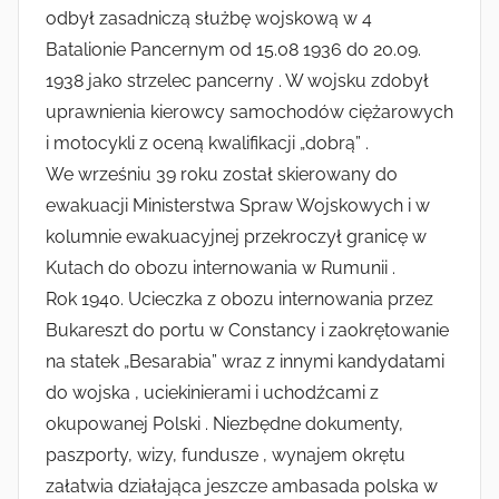
odbył zasadniczą służbę wojskową w 4
Batalionie Pancernym od 15.08 1936 do 20.09.
1938 jako strzelec pancerny . W wojsku zdobył
uprawnienia kierowcy samochodów ciężarowych
i motocykli z oceną kwalifikacji „dobrą” .
We wrześniu 39 roku został skierowany do
ewakuacji Ministerstwa Spraw Wojskowych i w
kolumnie ewakuacyjnej przekroczył granicę w
Kutach do obozu internowania w Rumunii .
Rok 1940. Ucieczka z obozu internowania przez
Bukareszt do portu w Constancy i zaokrętowanie
na statek „Besarabia” wraz z innymi kandydatami
do wojska , uciekinierami i uchodźcami z
okupowanej Polski . Niezbędne dokumenty,
paszporty, wizy, fundusze , wynajem okrętu
załatwia działająca jeszcze ambasada polska w