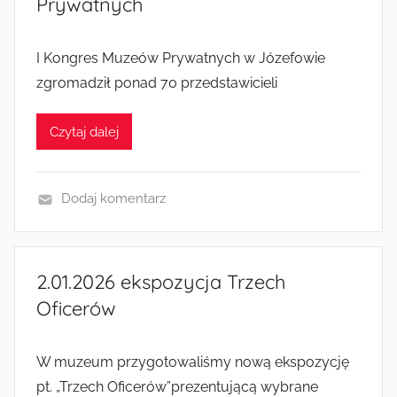
Prywatnych
r
z
e
I Kongres Muzeów Prywatnych w Józefowie
n
zgromadził ponad 70 przedstawicieli
i
a
Czytaj dalej
i
a
k
Dodaj komentarz
c
W
j
y
e
d
2.01.2026 ekspozycja Trzech
a
Oficerów
r
z
e
W muzeum przygotowaliśmy nową ekspozycję
n
pt. „Trzech Oficerów”prezentującą wybrane