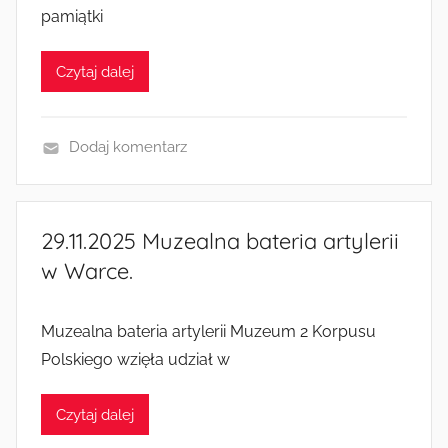
i
pamiątki
a
i
Czytaj dalej
a
k
c
Dodaj komentarz
j
W
e
y
d
29.11.2025 Muzealna bateria artylerii
a
w Warce.
r
z
e
Muzealna bateria artylerii Muzeum 2 Korpusu
n
Polskiego wzięła udział w
i
a
Czytaj dalej
i