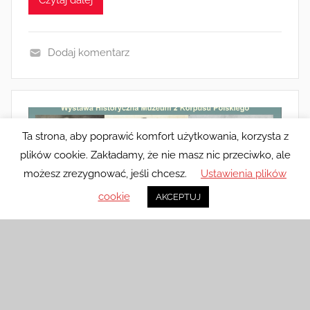
Czytaj dalej
Dodaj komentarz
W
y
d
a
Ta strona, aby poprawić komfort użytkowania, korzysta z
r
plików cookie. Zakładamy, że nie masz nic przeciwko, ale
z
możesz zrezygnować, jeśli chcesz.
Ustawienia plików
e
n
cookie
AKCEPTUJ
i
a
i
Wystawa Bohaterów: Powstania,
a
k
które Kształtowały Polskę
c