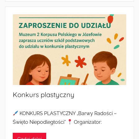
e
y
d
a
r
z
e
n
i
a
i
a
Konkurs plastyczny
k
c
j
KONKURS PLASTYCZNY „Barwy Radości –
e
Święto Niepodległości”
Organizator: