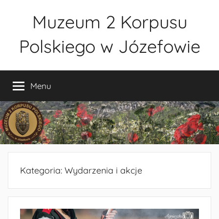
Przejdź
Muzeum 2 Korpusu
do
treści
Polskiego w Józefowie
Muzeum
2
Menu
Korpusu
Polskiego
w
Józefowie
–
rezerwacja
zwiedzania
Kategoria:
Wydarzenia i akcje
–
tel.
660-
838-
440