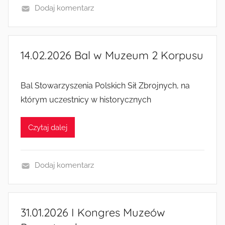
Dodaj komentarz
W
y
d
14.02.2026 Bal w Muzeum 2 Korpusu
a
r
Bal Stowarzyszenia Polskich Sił Zbrojnych, na
z
e
którym uczestnicy w historycznych
n
i
Czytaj dalej
a
i
a
Dodaj komentarz
k
W
c
y
j
d
31.01.2026 I Kongres Muzeów
e
a