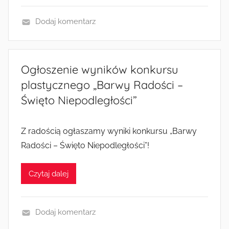
a
k
Dodaj komentarz
c
W
j
y
e
d
Ogłoszenie wyników konkursu
a
plastycznego „Barwy Radości –
r
Święto Niepodległości”
z
e
n
Z radością ogłaszamy wyniki konkursu „Barwy
i
Radości – Święto Niepodległości”!
a
i
Czytaj dalej
a
k
c
Dodaj komentarz
j
W