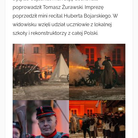
poprowadził Tomasz Żurawski. Imprezę
poprzedził mini recital Huberta Bojarskiego. W
widowisku wzięli udział uczniowie z lokalnej
szkoły i rekonstruktorzy z całej Polski.