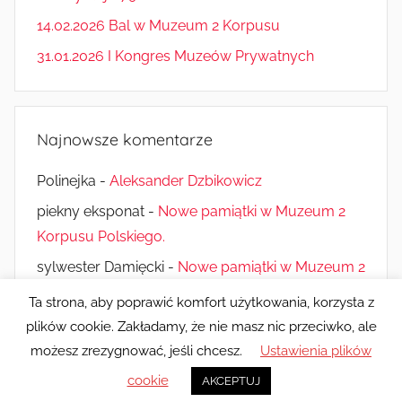
14.02.2026 Bal w Muzeum 2 Korpusu
31.01.2026 I Kongres Muzeów Prywatnych
Najnowsze komentarze
Polinejka
-
Aleksander Dzbikowicz
piekny eksponat
-
Nowe pamiątki w Muzeum 2
Korpusu Polskiego.
sylwester Damięcki
-
Nowe pamiątki w Muzeum 2
Korpusu Polskiego.
Ta strona, aby poprawić komfort użytkowania, korzysta z
plików cookie. Zakładamy, że nie masz nic przeciwko, ale
możesz zrezygnować, jeśli chcesz.
Ustawienia plików
Motyw WordPress: Donovan autorstwa ThemeZee.
cookie
AKCEPTUJ