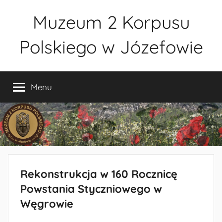
Przejdź
Muzeum 2 Korpusu
do
treści
Polskiego w Józefowie
Muzeum
2
Menu
Korpusu
Polskiego
w
Józefowie
–
rezerwacja
zwiedzania
Rekonstrukcja w 160 Rocznicę
–
tel.
Powstania Styczniowego w
660-
Węgrowie
838-
440