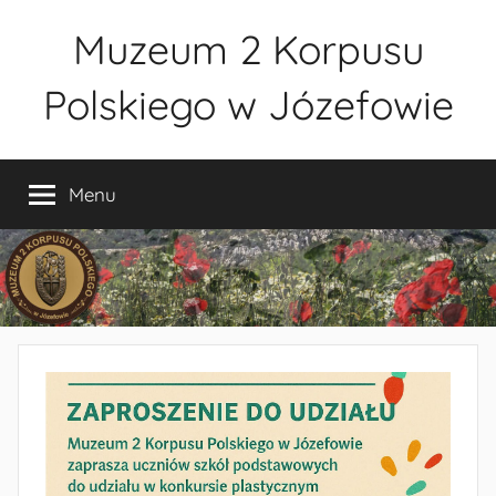
Przejdź
Muzeum 2 Korpusu
do
treści
Polskiego w Józefowie
Muzeum
2
Menu
Korpusu
Polskiego
w
Józefowie
–
rezerwacja
zwiedzania
–
tel.
660-
838-
440