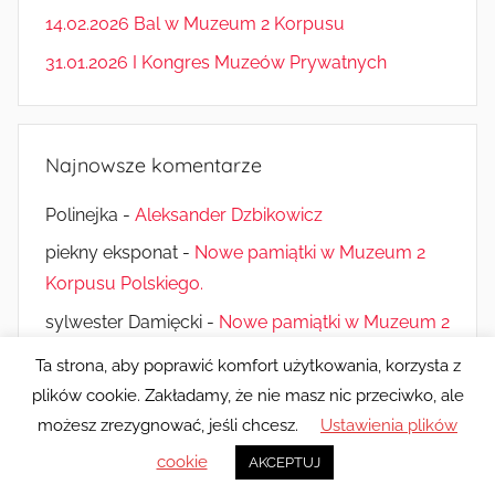
14.02.2026 Bal w Muzeum 2 Korpusu
31.01.2026 I Kongres Muzeów Prywatnych
Najnowsze komentarze
Polinejka
-
Aleksander Dzbikowicz
piekny eksponat
-
Nowe pamiątki w Muzeum 2
Korpusu Polskiego.
sylwester Damięcki
-
Nowe pamiątki w Muzeum 2
Korpusu Polskiego.
Ta strona, aby poprawić komfort użytkowania, korzysta z
plików cookie. Zakładamy, że nie masz nic przeciwko, ale
możesz zrezygnować, jeśli chcesz.
Ustawienia plików
Motyw WordPress: Donovan autorstwa ThemeZee.
cookie
AKCEPTUJ