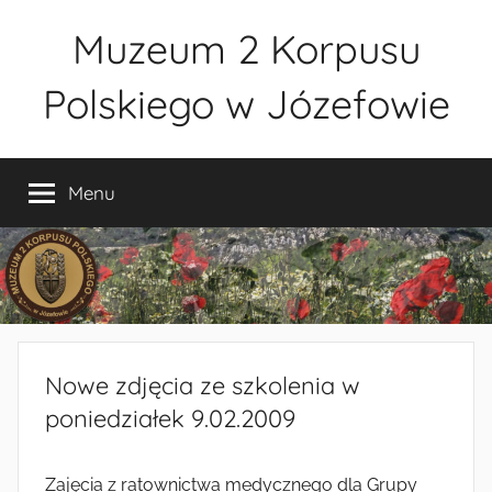
Przejdź
Muzeum 2 Korpusu
do
treści
Polskiego w Józefowie
Muzeum
2
Menu
Korpusu
Polskiego
w
Józefowie
–
rezerwacja
zwiedzania
Nowe zdjęcia ze szkolenia w
–
tel.
poniedziałek 9.02.2009
660-
838-
Zajęcia z ratownictwa medycznego dla Grupy
440